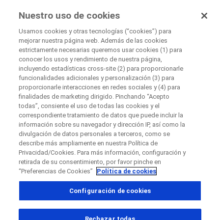
EnsayosClínicos
Nuestro uso de cookies
por Roche
Usamos cookies y otras tecnologías (“cookies”) para
mejorar nuestra página web. Además de las cookies
+
estrictamente necesarias queremos usar cookies (1) para
Cerrar
conocer los usos y rendimiento de nuestra página,
−
incluyendo estadísticas cross-site (2) para proporcionarle
funcionalidades adicionales y personalización (3) para
Cerrar
Cerrar
Cerrar
proporcionarle interacciones en redes sociales y (4) para
finalidades de marketing dirigido. Pinchando “Acepto
Directly contact the sponsor for questions
todas”, consiente el uso de todas las cookies y el
correspondiente tratamiento de datos que puede incluir la
información sobre su navegador y dirección IP, así como la
Buscar centros médicos participantes
divulgación de datos personales a terceros, como se
Contacta directamente con Roche si tienes
Contacta con el hospital directamente
Solicita una llamada
describe más ampliamente en nuestra Política de
preguntas
Privacidad/Cookies. Para más información, configuración y
Datos personales
Nombre
retirada de su consentimiento, por favor pinche en
“Preferencias de Cookies”
Política de cookies
Nombre
Configuración de cookies
País
Apellido(s)
, selected
España
Rechazar todas