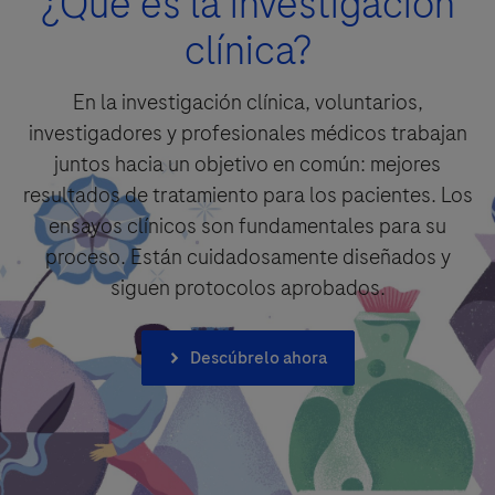
¿Qué es la investigación
www.roche.com/products/local_safety_reporting
.
clínica?
En la investigación clínica, voluntarios,
investigadores y profesionales médicos trabajan
juntos hacia un objetivo en común: mejores
resultados de tratamiento para los pacientes. Los
ensayos clínicos son fundamentales para su
proceso. Están cuidadosamente diseñados y
siguen protocolos aprobados.
Aceptar y enviar
Descúbrelo ahora