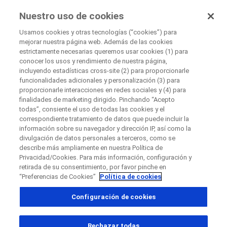
EnsayosClínicos
Nuestro uso de cookies
por Roche
Usamos cookies y otras tecnologías (“cookies”) para
mejorar nuestra página web. Además de las cookies
Disease Area Overview
estrictamente necesarias queremos usar cookies (1) para
Cerrar
Trastornos Neurodegenerativos
conocer los usos y rendimiento de nuestra página,
incluyendo estadísticas cross-site (2) para proporcionarle
Esclerosis Múltiple
funcionalidades adicionales y personalización (3) para
Cerrar
Cerrar
Cerrar
proporcionarle interacciones en redes sociales y (4) para
finalidades de marketing dirigido. Pinchando “Acepto
Directly contact the sponsor for questions
todas”, consiente el uso de todas las cookies y el
correspondiente tratamiento de datos que puede incluir la
Esclerosis
información sobre su navegador y dirección IP, así como la
divulgación de datos personales a terceros, como se
Contacta directamente con Roche si tienes
Contacta con el hospital directamente
Solicita una llamada
Múltiple
describe más ampliamente en nuestra Política de
preguntas
Privacidad/Cookies. Para más información, configuración y
Datos personales
Nombre
retirada de su consentimiento, por favor pinche en
“Preferencias de Cookies”
Política de cookies
Nombre
Configuración de cookies
País
Entendiendo la
esclerosis múltiple
y lo que le hace al
cuerpo
Apellido(s)
, selected
España
Rechazar todas