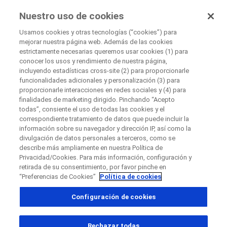
EnsayosClínicos
Nuestro uso de cookies
por Roche
Usamos cookies y otras tecnologías (“cookies”) para
mejorar nuestra página web. Además de las cookies
+
estrictamente necesarias queremos usar cookies (1) para
Cerrar
conocer los usos y rendimiento de nuestra página,
−
incluyendo estadísticas cross-site (2) para proporcionarle
funcionalidades adicionales y personalización (3) para
Cerrar
Cerrar
Cerrar
proporcionarle interacciones en redes sociales y (4) para
finalidades de marketing dirigido. Pinchando “Acepto
Directly contact the sponsor for questions
todas”, consiente el uso de todas las cookies y el
correspondiente tratamiento de datos que puede incluir la
información sobre su navegador y dirección IP, así como la
Buscar centros médicos participantes
divulgación de datos personales a terceros, como se
Contacta directamente con Roche si tienes
Contacta con el hospital directamente
Solicita una llamada
describe más ampliamente en nuestra Política de
preguntas
Privacidad/Cookies. Para más información, configuración y
Datos personales
Nombre
retirada de su consentimiento, por favor pinche en
“Preferencias de Cookies”
Política de cookies
Nombre
Configuración de cookies
País
Apellido(s)
, selected
España
Rechazar todas