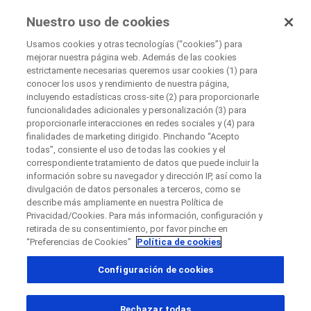
EnsayosClínicos
Nuestro uso de cookies
por Roche
Usamos cookies y otras tecnologías (“cookies”) para
mejorar nuestra página web. Además de las cookies
+
estrictamente necesarias queremos usar cookies (1) para
Cerrar
conocer los usos y rendimiento de nuestra página,
−
incluyendo estadísticas cross-site (2) para proporcionarle
funcionalidades adicionales y personalización (3) para
Cerrar
Cerrar
Cerrar
proporcionarle interacciones en redes sociales y (4) para
finalidades de marketing dirigido. Pinchando “Acepto
Directly contact the sponsor for questions
todas”, consiente el uso de todas las cookies y el
correspondiente tratamiento de datos que puede incluir la
información sobre su navegador y dirección IP, así como la
Buscar centros médicos participantes
divulgación de datos personales a terceros, como se
Contacta directamente con Roche si tienes
Contacta con el hospital directamente
Solicita una llamada
describe más ampliamente en nuestra Política de
preguntas
Privacidad/Cookies. Para más información, configuración y
Datos personales
Nombre
retirada de su consentimiento, por favor pinche en
“Preferencias de Cookies”
Política de cookies
Nombre
Configuración de cookies
País
Apellido(s)
, selected
España
Rechazar todas