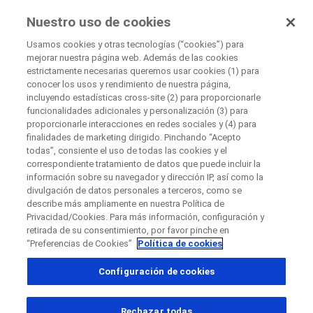
EnsayosClínicos
Nuestro uso de cookies
por Roche
Usamos cookies y otras tecnologías (“cookies”) para
mejorar nuestra página web. Además de las cookies
Disease Area Overview
estrictamente necesarias queremos usar cookies (1) para
Cerrar
Cáncer
conocer los usos y rendimiento de nuestra página,
incluyendo estadísticas cross-site (2) para proporcionarle
Cáncer de próstata
funcionalidades adicionales y personalización (3) para
Cerrar
Cerrar
Cerrar
proporcionarle interacciones en redes sociales y (4) para
finalidades de marketing dirigido. Pinchando “Acepto
Directly contact the sponsor for questions
todas”, consiente el uso de todas las cookies y el
correspondiente tratamiento de datos que puede incluir la
Cáncer de
información sobre su navegador y dirección IP, así como la
divulgación de datos personales a terceros, como se
Contacta directamente con Roche si tienes
Contacta con el hospital directamente
Solicita una llamada
próstata
describe más ampliamente en nuestra Política de
preguntas
Privacidad/Cookies. Para más información, configuración y
Datos personales
Nombre
retirada de su consentimiento, por favor pinche en
“Preferencias de Cookies”
Política de cookies
Nombre
Configuración de cookies
País
Apellido(s)
, selected
España
Rechazar todas