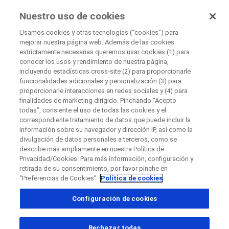
EnsayosClínicos
Nuestro uso de cookies
por Roche
Usamos cookies y otras tecnologías (“cookies”) para
mejorar nuestra página web. Además de las cookies
+
estrictamente necesarias queremos usar cookies (1) para
Cerrar
conocer los usos y rendimiento de nuestra página,
−
incluyendo estadísticas cross-site (2) para proporcionarle
funcionalidades adicionales y personalización (3) para
Cerrar
Cerrar
Cerrar
proporcionarle interacciones en redes sociales y (4) para
finalidades de marketing dirigido. Pinchando “Acepto
Directly contact the sponsor for questions
todas”, consiente el uso de todas las cookies y el
correspondiente tratamiento de datos que puede incluir la
información sobre su navegador y dirección IP, así como la
Buscar centros médicos participantes
divulgación de datos personales a terceros, como se
Contacta directamente con Roche si tienes
Contacta con el hospital directamente
Solicita una llamada
describe más ampliamente en nuestra Política de
preguntas
Privacidad/Cookies. Para más información, configuración y
Datos personales
Nombre
retirada de su consentimiento, por favor pinche en
“Preferencias de Cookies”
Política de cookies
Nombre
Configuración de cookies
País
Apellido(s)
, selected
España
Rechazar todas