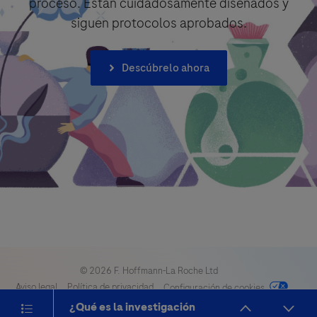
proceso. Están cuidadosamente diseñados y
siguen protocolos aprobados.
Descúbrelo ahora
© 2026 F. Hoffmann-La Roche Ltd
Aviso legal
Política de privacidad
Configuración de cookies
Declaración de Acceso
Toggle navigation
¿Qué es la investigación