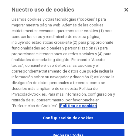
EnsayosClínicos
Nuestro uso de cookies
por Roche
Usamos cookies y otras tecnologías (“cookies”) para
mejorar nuestra página web. Además de las cookies
Disease Area Overview
estrictamente necesarias queremos usar cookies (1) para
Cerrar
Cáncer
conocer los usos y rendimiento de nuestra página,
incluyendo estadísticas cross-site (2) para proporcionarle
Carcinoma
funcionalidades adicionales y personalización (3) para
Carcinoma hepatocelular (CHC)
Cerrar
Cerrar
Cerrar
proporcionarle interacciones en redes sociales y (4) para
finalidades de marketing dirigido. Pinchando “Acepto
Directly contact the sponsor for questions
todas”, consiente el uso de todas las cookies y el
correspondiente tratamiento de datos que puede incluir la
información sobre su navegador y dirección IP, así como la
Carcinoma
divulgación de datos personales a terceros, como se
Contacta directamente con Roche si tienes
Contacta con el hospital directamente
Solicita una llamada
describe más ampliamente en nuestra Política de
Hepatocelular (CHC)
preguntas
Privacidad/Cookies. Para más información, configuración y
Datos personales
Nombre
retirada de su consentimiento, por favor pinche en
“Preferencias de Cookies”
Política de cookies
Nombre
Configuración de cookies
País
¿Qué es el hígado?
Apellido(s)
, selected
España
Rechazar todas