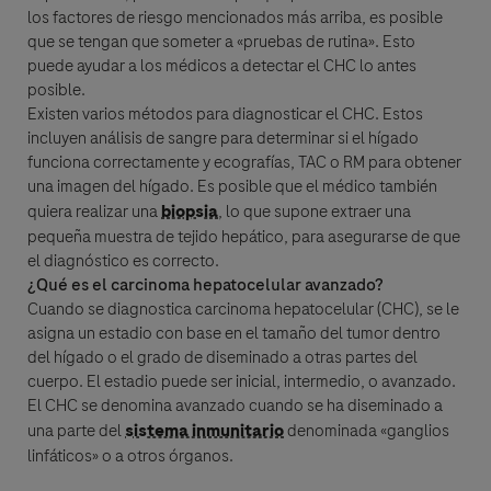
los factores de riesgo mencionados más arriba, es posible
que se tengan que someter a «pruebas de rutina». Esto
puede ayudar a los médicos a detectar el CHC lo antes
posible.
Existen varios métodos para diagnosticar el CHC. Estos
incluyen análisis de sangre para determinar si el hígado
funciona correctamente y ecografías, TAC o RM para obtener
una imagen del hígado. Es posible que el médico también
quiera realizar una
biopsia
, lo que supone extraer una
pequeña muestra de tejido hepático, para asegurarse de que
el diagnóstico es correcto.
¿Qué es el carcinoma hepatocelular avanzado?
Cuando se diagnostica
carcinoma hepatocelular (CHC)
, se le
asigna un estadio con base en el tamaño del tumor dentro
del hígado o el grado de diseminado a otras partes del
cuerpo. El estadio puede ser inicial, intermedio, o avanzado.
El CHC se denomina avanzado cuando se ha diseminado a
una parte del
sistema inmunitario
denominada «ganglios
linfáticos» o a otros órganos.