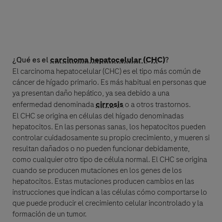
Roche mantendrá un registro de los datos personales que proporciones
durante el período mínimo necesario con el propósito de responder tu
consulta, para dar seguimiento a tales solicitudes y mantener la
¿Qué es el
carcinoma hepatocelular (CHC)
?
información en una base de datos de Información Médica como referencia.
El
carcinoma hepatocelular (CHC)
es el tipo más común de
Haciendo clic en "Aceptar y Enviar" das consentimiento a que se procesen
cáncer
de hígado primario. Es más habitual en personas que
tus datos (donde tu consentimiento es la base legal para procesar tus
datos) para los propósitos mencionados arriba y en acuerdo con la Política
ya presentan daño hepático, ya sea debido a una
de Privacidad de Roche-la cual te proporciona información detallada
enfermedad denominada
cirrosis
o a otros trastornos.
acerca de tus derechos y cómo Roche procesa tus datos personales.
El CHC se origina en células del hígado denominadas
En caso de que Roche (F.Hoffmann La-Roche Ltd) tenga obligación legal de
hepatocitos. En las personas sanas, los hepatocitos pueden
reportar un evento adverso, tus datos serán procesados de acuerdo con la
controlar cuidadosamente su propio crecimiento, y mueren si
legislación específica de farmacovigilancia, como se describe en la Política
resultan dañados o no pueden funcionar debidamente,
de Privacidad relacionada con farmacovigilancia.
como cualquier otro tipo de célula normal. El CHC se origina
cuando se producen mutaciones en los genes de los
hepatocitos. Estas mutaciones producen cambios en las
instrucciones que indican a las células cómo comportarse lo
Please note: this form is not to be used to report side effects related to
Roche products. To report a side effect, please contact your local Roche
que puede producir el crecimiento celular incontrolado y la
safety unit. For country-specific contact details visit
formación de un tumor.