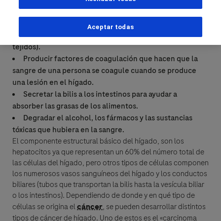
El hígado es el órgano interno más grande de todos y
Apellido(s)
desempeña varias funciones importantes, incluidas:
Degradar y almacenar los nutrientes procedentes de
Aceptar todas
los alimentos (necesarios para obtener energía y reparar
lblFpPhoneNumber
Datos personales
tejidos).
Producir factores de coagulación que hacen que la
Correo electrónico
Nombre
sangre de una persona se coagule cuando se produce
una lesión en el hígado.
Correo electrónico
Secretar la bilis a los intestinos para ayudar a
absorber las grasas de los alimentos.
Apellido(s)
Degradar el alcohol, los fármacos y las sustancias
Detalles del mensaje
tóxicas que hubiera en la sangre.
El componente estructural básico del hígado, son los
Asunto
hepatocitos ya que representan un 60% del número total de
las células del hígado, pero otros tipos de células componen
Correo electrónico
When can we call you during (Free service) - Pacific Standard
When can we call you during (Free service) - Pacific Standard
los numerosos vasos sanguíneos del hígado y los conductos
Time?
biliares (tubos que transportan la bilis hasta la vesícula biliar
o los intestinos). Dependiendo de donde y en qué tipo de
6:00 h - 9:00 h
9:00 h - 13:00 h
13:00 h - 15:00 h
Mensaje
células se origina el
cáncer
, se pueden desarrollar distintos
tipos de
cáncer
de hígado. Uno de estos es el «carcinoma