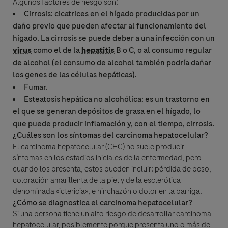
Algunos factores de riesgo son:
Cirrosis
: cicatrices en el hígado producidas por un
daño previo que pueden afectar al funcionamiento del
hígado. La
cirrosis
se puede deber a una infección con un
virus
como el de la
hepatitis
B o C, o al consumo regular
de alcohol (el consumo de alcohol también podría dañar
los genes de las células hepáticas).
Fumar.
Esteatosis hepática no alcohólica: es un trastorno en
el que se generan depósitos de grasa en el hígado, lo
que puede producir inflamación y, con el tiempo,
cirrosis
.
¿Cuáles son los síntomas del carcinoma hepatocelular?
El
carcinoma hepatocelular (CHC)
no suele producir
síntomas en los estadios iniciales de la enfermedad, pero
cuando los presenta, estos pueden incluir: pérdida de peso,
coloración amarillenta de la piel y de la esclerótica
denominada «ictericia», e hinchazón o dolor en la barriga.
¿Cómo se diagnostica el carcinoma hepatocelular?
Si una persona tiene un alto riesgo de desarrollar carcinoma
hepatocelular, posiblemente porque presenta uno o más de