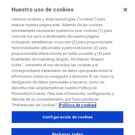
EnsayosClínicos
Nuestro uso de cookies
por Roche
Usamos cookies y otras tecnologías (“cookies”) para
mejorar nuestra página web. Además de las cookies
+
estrictamente necesarias queremos usar cookies (1) para
Cerrar
conocer los usos y rendimiento de nuestra página,
−
incluyendo estadísticas cross-site (2) para proporcionarle
funcionalidades adicionales y personalización (3) para
Cerrar
Cerrar
Cerrar
proporcionarle interacciones en redes sociales y (4) para
finalidades de marketing dirigido. Pinchando “Acepto
Directly contact the sponsor for questions
todas”, consiente el uso de todas las cookies y el
correspondiente tratamiento de datos que puede incluir la
información sobre su navegador y dirección IP, así como la
Buscar centros médicos participantes
divulgación de datos personales a terceros, como se
Contacta directamente con Roche si tienes
Contacta con el hospital directamente
Solicita una llamada
describe más ampliamente en nuestra Política de
preguntas
Privacidad/Cookies. Para más información, configuración y
Datos personales
Nombre
retirada de su consentimiento, por favor pinche en
“Preferencias de Cookies”
Política de cookies
Nombre
Configuración de cookies
País
Apellido(s)
, selected
España
Rechazar todas