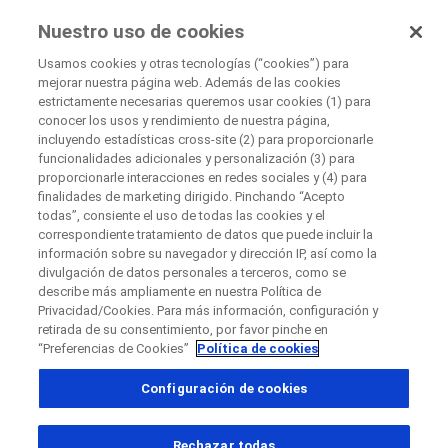
EnsayosClínicos
Nuestro uso de cookies
por Roche
Usamos cookies y otras tecnologías (“cookies”) para
mejorar nuestra página web. Además de las cookies
+
estrictamente necesarias queremos usar cookies (1) para
Cerrar
conocer los usos y rendimiento de nuestra página,
−
incluyendo estadísticas cross-site (2) para proporcionarle
funcionalidades adicionales y personalización (3) para
Cerrar
Cerrar
Cerrar
proporcionarle interacciones en redes sociales y (4) para
finalidades de marketing dirigido. Pinchando “Acepto
Directly contact the sponsor for questions
todas”, consiente el uso de todas las cookies y el
correspondiente tratamiento de datos que puede incluir la
información sobre su navegador y dirección IP, así como la
Buscar centros médicos participantes
divulgación de datos personales a terceros, como se
Contacta directamente con Roche si tienes
Contacta con el hospital directamente
Solicita una llamada
describe más ampliamente en nuestra Política de
preguntas
Privacidad/Cookies. Para más información, configuración y
Datos personales
Nombre
retirada de su consentimiento, por favor pinche en
“Preferencias de Cookies”
Política de cookies
Nombre
Configuración de cookies
País
Apellido(s)
, selected
España
Rechazar todas