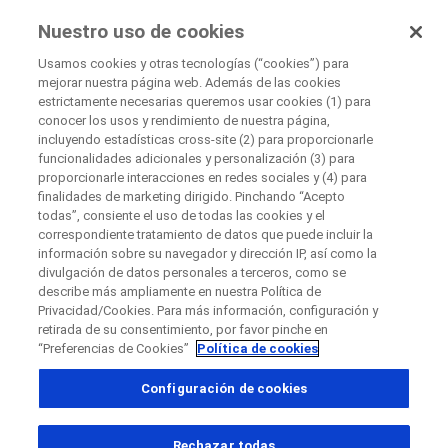
EnsayosClínicos
Nuestro uso de cookies
por Roche
Usamos cookies y otras tecnologías (“cookies”) para
mejorar nuestra página web. Además de las cookies
+
estrictamente necesarias queremos usar cookies (1) para
Cerrar
conocer los usos y rendimiento de nuestra página,
−
incluyendo estadísticas cross-site (2) para proporcionarle
funcionalidades adicionales y personalización (3) para
Cerrar
Cerrar
Cerrar
proporcionarle interacciones en redes sociales y (4) para
finalidades de marketing dirigido. Pinchando “Acepto
Directly contact the sponsor for questions
todas”, consiente el uso de todas las cookies y el
correspondiente tratamiento de datos que puede incluir la
información sobre su navegador y dirección IP, así como la
Buscar centros médicos participantes
divulgación de datos personales a terceros, como se
Contacta directamente con Roche si tienes
Contacta con el hospital directamente
Solicita una llamada
describe más ampliamente en nuestra Política de
preguntas
Privacidad/Cookies. Para más información, configuración y
Datos personales
Nombre
retirada de su consentimiento, por favor pinche en
“Preferencias de Cookies”
Política de cookies
Nombre
Configuración de cookies
País
Apellido(s)
, selected
España
Rechazar todas