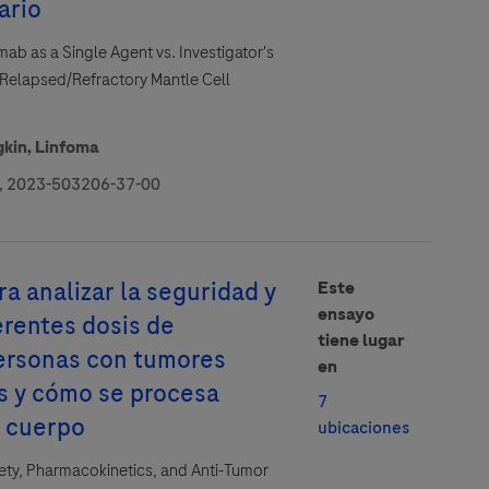
ario
mab as a Single Agent vs. Investigator's
h Relapsed/Refractory Mantle Cell
gkin,
Linfoma
 2023-503206-37-00
les y de privacidad de Roche
ra analizar la seguridad y
Este
ensayo
ferentes dosis de
tiene lugar
rsonas con tumores
en
s y cómo se procesa
7
 cuerpo
ubicaciones
fety, Pharmacokinetics, and Anti-Tumor