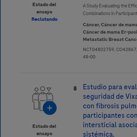
Estado del
A Study Evaluating the Effi
ensayo
Combinations in Participan
Reclutando
Cáncer,
Cáncer de mam
Cáncer de mama Er-posi
Metastatic Breast Canc
NCT04802759, CO42867,
48-00
Estudio para eval
8
seguridad de Vix
con fibrosis pulm
participantes c
intersticial asoc
Estado del
sistémica.
ensayo