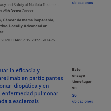
ubicaciones
cacy and Safety of Multiple Treatment
ts With Breast Cancer
a,
Cáncer de mama inoperable,
tivo,
Locally Advanced or
er
 2020-004889-19,2023-507495-
uar la eficacia y
Este
ensayo
arelimab en participantes
tiene lugar
onar idiopática y en
en
on enfermedad pulmonar
20
iada a esclerosis
ubicaciones