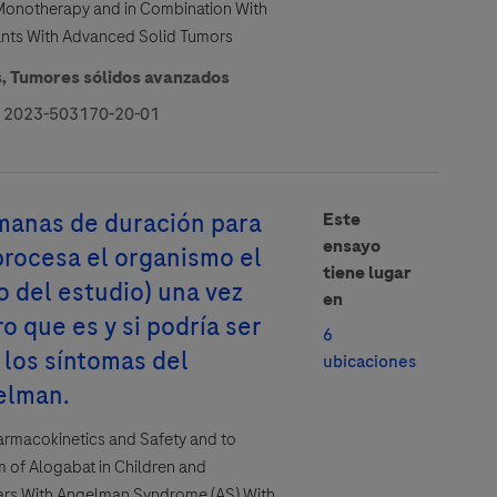
Monotherapy and in Combination With
ants With Advanced Solid Tumors
s,
Tumores sólidos avanzados
 2023-503170-20-01
manas de duración para
Este
ensayo
procesa el organismo el
tiene lugar
ario con el propósito de responder
o del estudio) una vez
en
 Información Médica como referencia.
ro que es y si podría ser
ento es la base legal para procesar
6
a cual te proporciona información
r los síntomas del
ubicaciones
elman.
tus datos serán procesados de
d relacionada con farmacovigilancia.
harmacokinetics and Safety and to
 of Alogabat in Children and
ars With Angelman Syndrome (AS) With