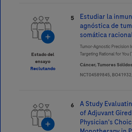
Estudiar la inmu
5
agnóstica de tumo
somática raciona
Tumor-Agnostic Precision
Targeting Rational for You
Estado del
ensayo
Cáncer,
Tumores Sólido
Reclutando
NCT04589845, BO41932,
A Study Evaluatin
6
of Adjuvant Gire
Physician's Choi
Monotherapy in P