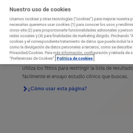
EnsayosClínicos
Nuestro uso de cookies
por Roche
Usamos cookies y otras tecnologías (“cookies”) para mejorar nuestra 
necesarias queremos usar cookies (1) para conocer los usos y rendimie
cross-site (2) para proporcionarle funcionalidades adicionales y person
redes sociales y (4) para finalidades de marketing dirigido. Pinchando “
cookies y el correspondiente tratamiento de datos que puede incluir la i
Buscar resultados
como la divulgación de datos personales a terceros, como se describe 
Privacidad/Cookies. Para más información, configuración y retirada de 
“Preferencias de Cookies”
Revisa los resultados que hemos encontrado.
Política de cookies
Utiliza los filtros para restringir la lista de resulta
fácilmente el ensayo estudio clínico que buscas.
D
¿Cómo usar esta página?
¿Cómo usar esta página?
Contac
Datos personales
Nombre
N