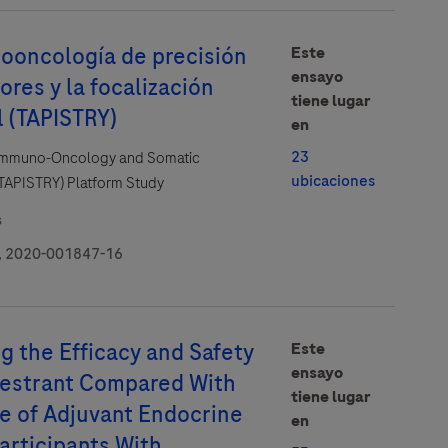
nooncología de precisión
Este
ensayo
res y la focalización
tiene lugar
l (TAPISTRY)
en
23
 Immuno-Oncology and Somatic
ubicaciones
 (TAPISTRY) Platform Study
s
 2020-001847-16
g the Efficacy and Safety
Este
ensayo
destrant Compared With
tiene lugar
ce of Adjuvant Endocrine
en
articipants With