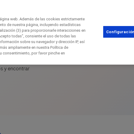
página web. Además de las cookies estrictamente
nto de nuestra página, incluyendo estadísticas
alización (3) para proporcionarle interacciones en
Cerrar
Configuración
Acepto todas”, consiente el uso de todas las
nformación sobre su navegador y dirección IP, así
más ampliamente en nuestra Política de
su consentimiento, por favor pinche en
Cerrar
Cerrar
Cerrar
dos y encontrar
irectly contact the sponsor for questio
ta directamente con Roche si tienes pr
Contacta con el hospital directamente
Solicita una llamada
ombre
Apellido(s)
Apellido(s)
lblFp