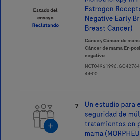
Estrogen Recepto
Estado del
Negative Early B
ensayo
Reclutando
Breast Cancer)
Cáncer,
Cáncer de mam
Cáncer de mama Er-posi
negativo
NCT04961996, GO42784,
44-00
Un estudio para e
7
seguridad de múl
tratamientos en 
mama (MORPHEUS