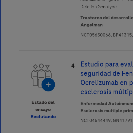
Deletion Genotype.
Trastorno del desarroll
sed to report side effects related to Roche products. To report a side 
Angelman
ic contact details visit
www.roche.com/products/local_safety_
NCT05630066, BP41315,
Estudio para eval
4
seguridad de Fe
Ocrelizumab en p
esclerosis múltip
Estado del
Enfermedad Autoinmun
ensayo
Esclerosis multiple pri
Reclutando
NCT04544449, GN41791,