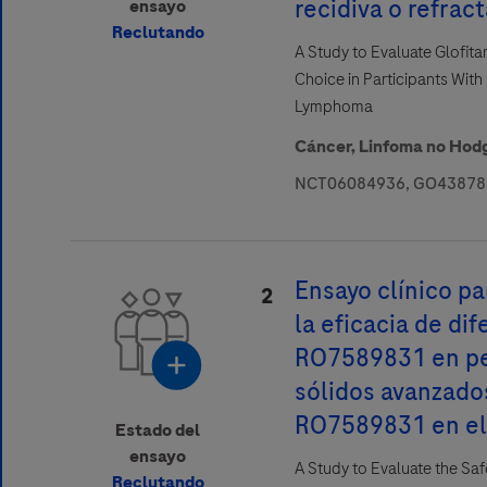
recidiva o refract
ensayo
Reclutando
A Study to Evaluate Glofita
Choice in Participants Wit
Lymphoma
Cáncer,
Linfoma no Hod
 Privacy Statement can be reviewed below:
NCT06084936, GO43878,
nta
cy
cy Statement can be reviewed below:
, confirmas que has leído y estás de acuerdo con las condiciones lega
tent/footer-items/privacy.html
Ensayo clínico pa
2
la eficacia de di
RO7589831 en pe
sólidos avanzado
RO7589831 en el
Estado del
ensayo
A Study to Evaluate the Sa
Reclutando