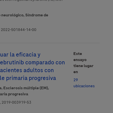
o neurológico,
Síndrome de
effect, please contact your local
reporting
.
 2022-501844-14-00
uar la eficacia y
Este
ensayo
nebrutinib comparado con
tiene lugar
acientes adultos con
en
le primaria progresiva
29
ubicaciones
e,
Esclerosis múltiple (EM),
maria progresiva
 2019-003919-53