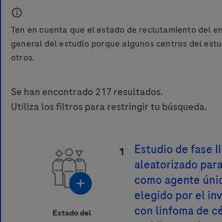
Ten en cuenta que el estado de reclutamiento del en
general del estudio porque algunos centros del estu
otros.
Se han encontrado 217 resultados.
Utiliza los filtros para restringir tu búsqueda.
e
Asunto
Estudio de fase II
e service) - Pacific Standard Time?
ee service) - Pacific Standard Time?
1
Apellido(s)
Correo
aleatorizado para
0 h
13:00 h - 15:00 h
como agente únic
elegido por el in
con linfoma de c
Estado del